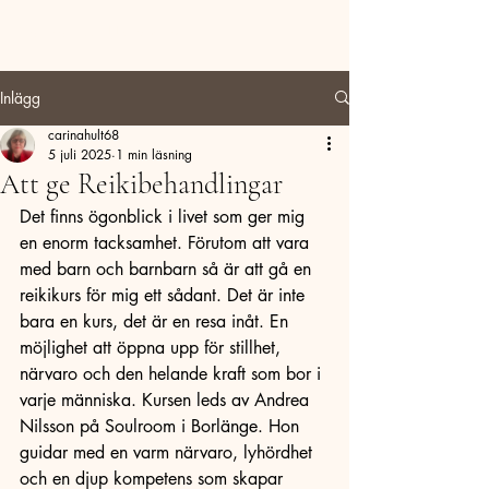
Carina Hult Utveckling
Inlägg
carinahult68
5 juli 2025
1 min läsning
Att ge Reikibehandlingar
Det finns ögonblick i livet som ger mig 
en enorm tacksamhet. Förutom att vara 
med barn och barnbarn så är att gå en 
reikikurs för mig ett sådant. Det är inte 
bara en kurs, det är en resa inåt. En 
möjlighet att öppna upp för stillhet, 
närvaro och den helande kraft som bor i 
varje människa. Kursen leds av Andrea 
Nilsson på Soulroom i Borlänge. Hon 
guidar med en varm närvaro, lyhördhet 
och en djup kompetens som skapar 