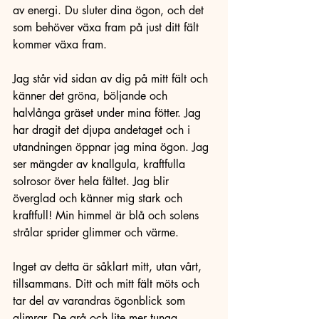
av energi. Du sluter dina ögon, och det 
som behöver växa fram på just ditt fält 
kommer växa fram. 
Jag står vid sidan av dig på mitt fält och 
känner det gröna, böljande och 
halvlånga gräset under mina fötter. Jag 
har dragit det djupa andetaget och i 
utandningen öppnar jag mina ögon. Jag 
ser mängder av knallgula, kraftfulla 
solrosor över hela fältet. Jag blir 
överglad och känner mig stark och 
kraftfull! Min himmel är blå och solens 
strålar sprider glimmer och värme.
Inget av detta är såklart mitt, utan vårt, 
tillsammans. Ditt och mitt fält möts och 
tar del av varandras ögonblick som 
glimrar. De grå och lite mer tunga 