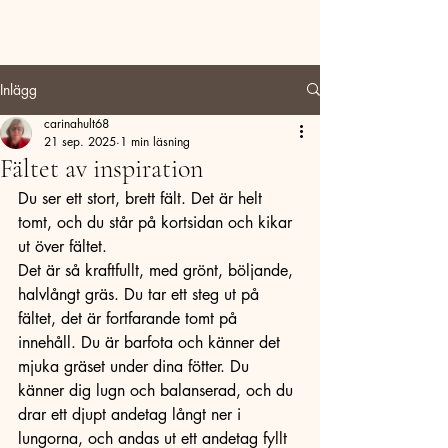
Carina Hult Utveckling
Inlägg
carinahult68
21 sep. 2025
1 min läsning
Fältet av inspiration
Du ser ett stort, brett fält. Det är helt 
tomt, och du står på kortsidan och kikar 
ut över fältet. 
Det är så kraftfullt, med grönt, böljande, 
halvlångt gräs. Du tar ett steg ut på 
fältet, det är fortfarande tomt på 
innehåll. Du är barfota och känner det 
mjuka gräset under dina fötter. Du 
känner dig lugn och balanserad, och du 
drar ett djupt andetag långt ner i 
lungorna, och andas ut ett andetag fyllt 