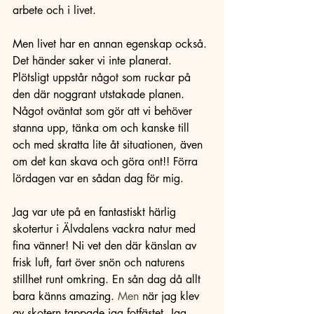
arbete och i livet.
Men livet har en annan egenskap också. 
Det händer saker vi inte planerat. 
Plötsligt uppstår något som ruckar på 
den där noggrant utstakade planen. 
Något oväntat som gör att vi behöver 
stanna upp, tänka om och kanske till 
och med skratta lite åt situationen, även 
om det kan skava och göra ont!! Förra 
lördagen var en sådan dag för mig.
Jag var ute på en fantastiskt härlig 
skotertur i Älvdalens vackra natur med 
fina vänner! Ni vet den där känslan av 
frisk luft, fart över snön och naturens 
stillhet runt omkring. En sån dag då allt 
bara känns amazing.
 Men
 när jag klev 
av skotern tappade jag fotfästet. Jag 