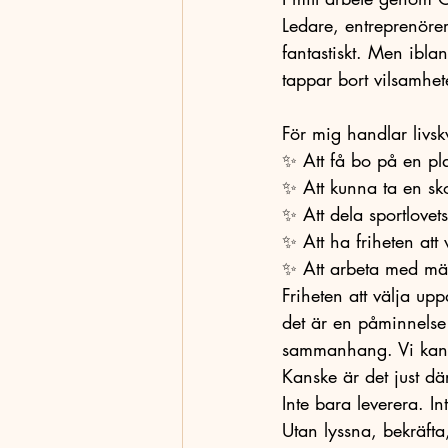
Ledare, entreprenöre
fantastiskt. Men ibla
tappar bort vilsamhet
För mig handlar livskv
✨ Att få bo på en pl
✨ Att kunna ta en sko
✨ Att dela sportlovet
✨ Att ha friheten att
✨ Att arbeta med män
Friheten att välja up
det är en påminnelse 
sammanhang. Vi kan vä
Kanske är det just dä
Inte bara leverera. In
Utan lyssna, bekräfta