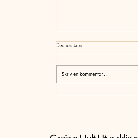
Kommentarer
Skriv en kommentar...
När livet ändrar planerna – om
hälsa, förståelse och kraften i att
vilja varandra väl