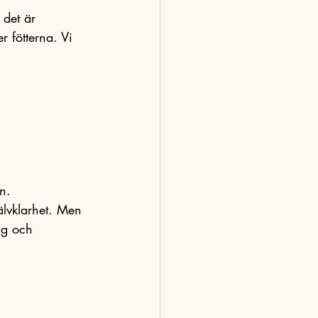
 det är 
r fötterna. Vi 
n.
älvklarhet. Men 
ng och 
.