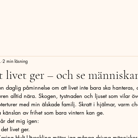
Om mig
Boka online
Missbruk och beroende
Blog
.
2 min läsning
t livet ger – och se människa
en daglig påminnelse om att livet inte bara ska hanteras, 
ren alltid nära. Skogen, tystnaden och ljuset som vilar ö
koterturer med min älskade familj. Skratt i hjälmar, varm ch
 känslan av frihet som bara vintern kan ge.
slår det mig igen:
det livet ger.
Carina Hult Utveckling möter jag många drivna människor.