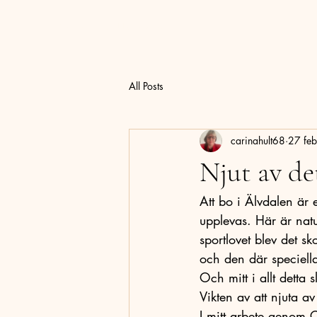
Hem
Carina Hult Utveckling
All Posts
carinahult68
27 feb
Njut av de
Att bo i Älvdalen är 
upplevas. Här är natu
sportlovet blev det s
och den där speciella
Och mitt i allt detta 
Vikten av att njuta av 
I mitt arbete genom 