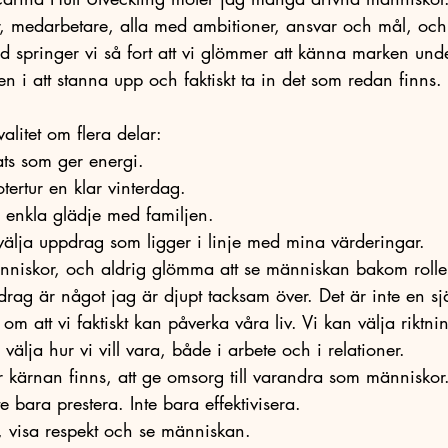
r, medarbetare, alla med ambitioner, ansvar och mål, och
nd springer vi så fort att vi glömmer att känna marken unde
en i att stanna upp och faktiskt ta in det som redan finns.
alitet om flera delar:
ats som ger energi.
tertur en klar vinterdag.
s enkla glädje med familjen.
 välja uppdrag som ligger i linje med mina värderingar.
niskor, och aldrig glömma att se människan bakom rolle
pdrag är något jag är djupt tacksam över. Det är inte en sj
om att vi faktiskt kan påverka våra liv. Vi kan välja riktni
lja hur vi vill vara, både i arbete och i relationer.
r kärnan finns, att ge omsorg till varandra som människor
te bara prestera. Inte bara effektivisera.
, visa respekt och se människan.