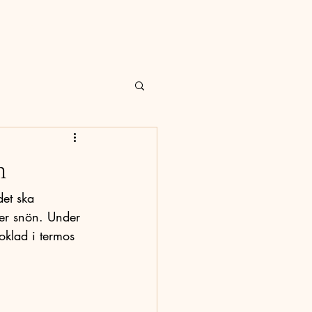
g
More
n
det ska 
ver snön. Under 
oklad i termos 
 