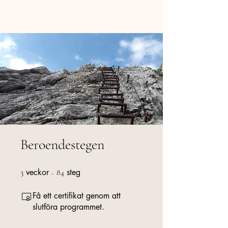
Carina Hult Utveckling
Beroendestegen
veckor
3 veckor
steg
84 steg
3
84
Få ett certifikat genom att
slutföra programmet.