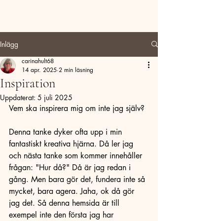
Carina Hult Utveckling
Inlägg
carinahult68
14 apr. 2025
2 min läsning
Inspiration
Uppdaterat:
5 juli 2025
Vem ska inspirera mig om inte jag själv? 
Denna tanke dyker ofta upp i min 
fantastiskt kreativa hjärna. Då ler jag 
och nästa tanke som kommer innehåller 
frågan: "Hur då?" Då är jag redan i 
gång. Men bara gör det, fundera inte så 
mycket, bara agera. Jaha, ok då gör 
jag det. Så denna hemsida är till 
exempel inte den första jag har 