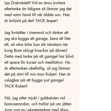
typ Draknästet? Vid en ännu kortare 
eftertanke än tidigare så lämnar jag det 
med varm hand till vår äldste son. Han 
är briljant på det! TACK Jesper!
Jag fortsätter i övermod och tänker att 
jag ska bygga ett garage, bara ett litet 
ett, så våra bilar kan stå nånstans när 
kung Bore oblygt knackar på dörren! 
Detta med tanke på att garaget har blivit 
ett space för kurser och meditation. Nu 
är eftertanken obefintlig, så jag lämnar 
det på stört till min man Robert. Han är 
oslagbar på att bygga just garage! 
TACK Robert!
Nä, jag sitter mjukt i gubbstolen vid 
bastuverandan, och trallar på om jätten 
Jorm som en orkesterledare med älvor, 