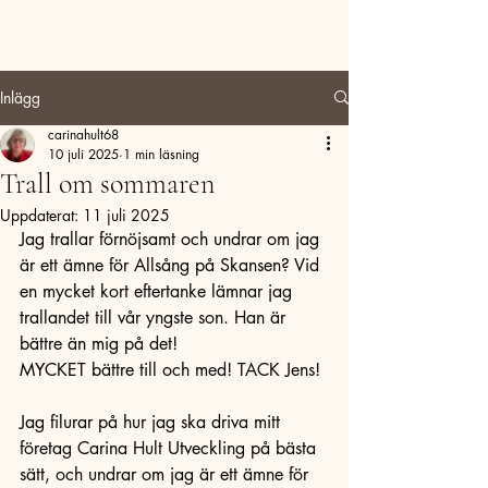
Carina Hult Utveckling
Inlägg
carinahult68
10 juli 2025
1 min läsning
Trall om sommaren
Uppdaterat:
11 juli 2025
Jag trallar förnöjsamt och undrar om jag 
är ett ämne för Allsång på Skansen? Vid 
en mycket kort eftertanke lämnar jag 
trallandet till vår yngste son. Han är 
bättre än mig på det! 
MYCKET bättre till och med! TACK Jens!
Jag filurar på hur jag ska driva mitt 
företag Carina Hult Utveckling på bästa 
sätt, och undrar om jag är ett ämne för 